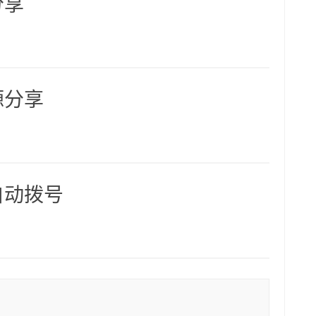
分享
源分享
自动拨号