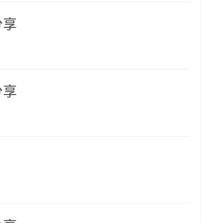
分享
分享