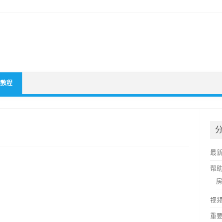
Skip to content
频教程
最
帮
视
重